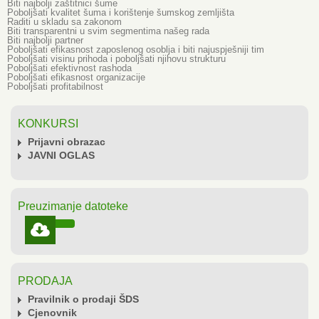
Biti najbolji zaštitnici šume
Poboljšati kvalitet šuma i korištenje šumskog zemljišta
Raditi u skladu sa zakonom
Biti transparentni u svim segmentima našeg rada
Biti najbolji partner
Poboljšati efikasnost zaposlenog osoblja i biti najuspješniji tim
Poboljšati visinu prihoda i poboljšati njihovu strukturu
Poboljšati efektivnost rashoda
Poboljšati efikasnost organizacije
Poboljšati profitabilnost
KONKURSI
Prijavni obrazac
JAVNI OGLAS
Preuzimanje datoteke

PRODAJA
Pravilnik o prodaji ŠDS
Cjenovnik