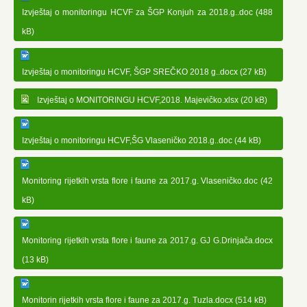
Izvještaj o monitoringu HCVF za ŠGP Konjuh za 2018.g..doc (488
kB)
Izvještaj o monitoringu HCVF, ŠGP SREČKO 2018 g..docx (27 kB)
Izvještaj o MONITORINGU HCVF,2018. Majevičko.xlsx (20 kB)
Izvještaj o monitoringu HCVF,ŠG Vlaseničko 2018.g..doc (44 kB)
Monitoring rijetkih vrsta flore i faune za 2017.g. Vlaseničko.doc (42
kB)
Monitoring rijetkih vrsta flore i faune za 2017.g. GJ G.Drinjača.docx
(13 kB)
Monitorin rijetkih vrsta flore i faune za 2017.g. Tuzla.docx (514 kB)