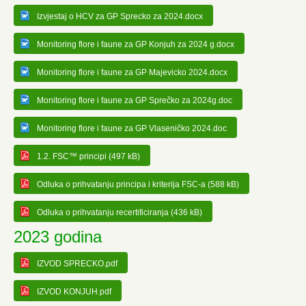
Izvjestaj o HCV za GP Sprecko za 2024.docx
Monitoring flore i faune za GP Konjuh za 2024 g.docx
Monitoring flore i faune za GP Majevicko 2024.docx
Monitoring flore i faune za GP Sprečko za 2024g.doc
Monitoring flore i faune za GP Vlaseničko 2024.doc
1.2. FSC™ principi (497 kB)
Odluka o prihvatanju principa i kriterija FSC-a (588 kB)
Odluka o prihvatanju recertificiranja (436 kB)
2023 godina
IZVOD SPRECKO.pdf
IZVOD KONJUH.pdf