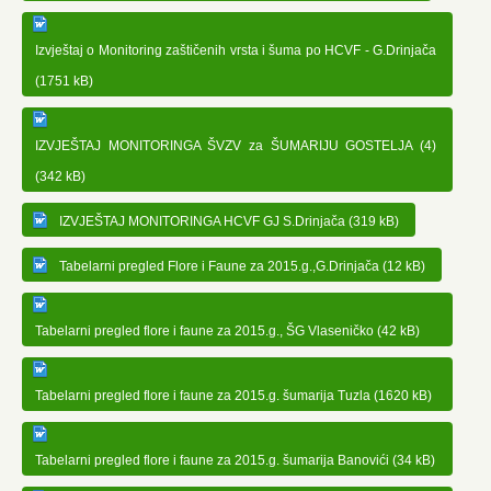
Izvještaj o Monitoring zaštičenih vrsta i šuma po HCVF - G.Drinjača
(1751 kB)
IZVJEŠTAJ MONITORINGA ŠVZV za ŠUMARIJU GOSTELJA (4)
(342 kB)
IZVJEŠTAJ MONITORINGA HCVF GJ S.Drinjača (319 kB)
Tabelarni pregled Flore i Faune za 2015.g.,G.Drinjača (12 kB)
Tabelarni pregled flore i faune za 2015.g., ŠG Vlaseničko (42 kB)
Tabelarni pregled flore i faune za 2015.g. šumarija Tuzla (1620 kB)
Tabelarni pregled flore i faune za 2015.g. šumarija Banovići (34 kB)