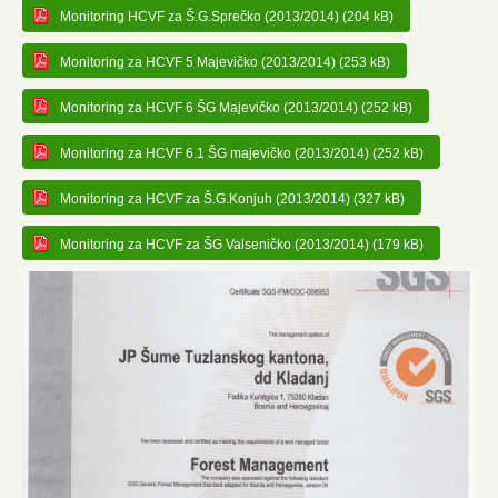
Monitoring HCVF za Š.G.Sprečko (2013/2014) (204 kB)
Monitoring za HCVF 5 Majevičko (2013/2014) (253 kB)
Monitoring za HCVF 6 ŠG Majevičko (2013/2014) (252 kB)
Monitoring za HCVF 6.1 ŠG majevičko (2013/2014) (252 kB)
Monitoring za HCVF za Š.G.Konjuh (2013/2014) (327 kB)
Monitoring za HCVF za ŠG Valseničko (2013/2014) (179 kB)