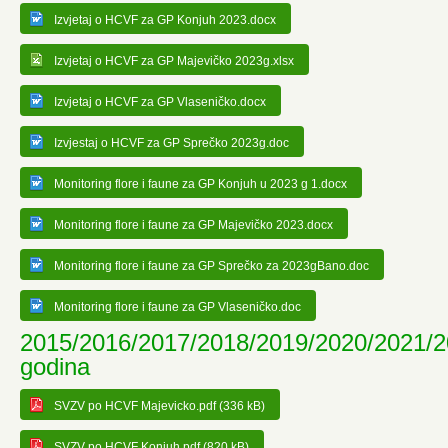
Izvjetaj o HCVF za GP Konjuh 2023.docx
Izvjetaj o HCVF za GP Majevičko 2023g.xlsx
Izvjetaj o HCVF za GP Vlaseničko.docx
Izvjestaj o HCVF za GP Sprečko 2023g.doc
Monitoring flore i faune za GP Konjuh u 2023 g 1.docx
Monitoring flore i faune za GP Majevičko 2023.docx
Monitoring flore i faune za GP Sprečko za 2023gBano.doc
Monitoring flore i faune za GP Vlaseničko.doc
2015/2016/2017/2018/2019/2020/2021/
godina
SVZV po HCVF Majevicko.pdf (336 kB)
SVZV po HCVF Konjuh.pdf (820 kB)