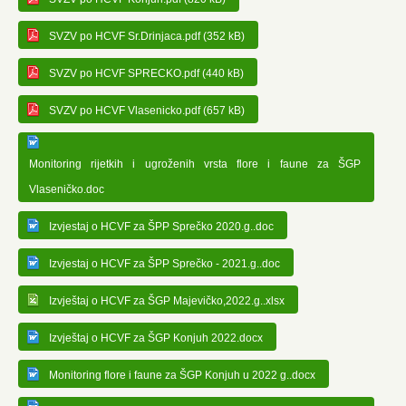
SVZV po HCVF Sr.Drinjaca.pdf (352 kB)
SVZV po HCVF SPRECKO.pdf (440 kB)
SVZV po HCVF Vlasenicko.pdf (657 kB)
Monitoring rijetkih i ugroženih vrsta flore i faune za ŠGP
Vlaseničko.doc
Izvjestaj o HCVF za ŠPP Sprečko 2020.g..doc
Izvjestaj o HCVF za ŠPP Sprečko - 2021.g..doc
Izvještaj o HCVF za ŠGP Majevičko,2022.g..xlsx
Izvještaj o HCVF za ŠGP Konjuh 2022.docx
Monitoring flore i faune za ŠGP Konjuh u 2022 g..docx