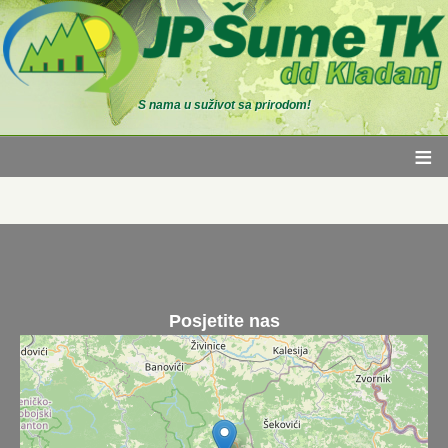
S nama u suživot sa prirodom!
≡
Posjetite nas