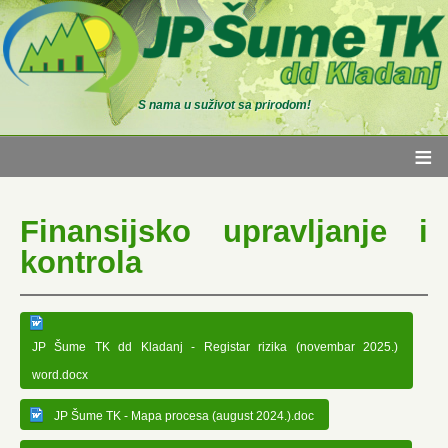
S nama u suživot sa prirodom!
≡
Finansijsko upravljanje i
kontrola
JP Šume TK dd Kladanj - Registar rizika (novembar 2025.)
word.docx
JP Šume TK - Mapa procesa (august 2024.).doc