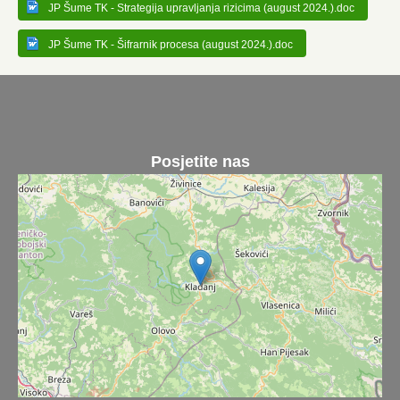
JP Šume TK - Strategija upravljanja rizicima (august 2024.).doc
JP Šume TK - Šifrarnik procesa (august 2024.).doc
Posjetite nas