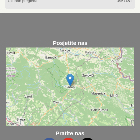
Ukupno pregleda:
3967451
Posjetite nas
Pratite nas