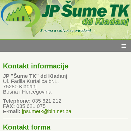
S nama u suživot sa prirodom!
≡
Kontakt informacije
JP "Šume TK" dd Kladanj
Ul. Fadila Kurtalića br.1,
75280 Kladanj
Bosna i Hercegovina
Telephone:
035 621 212
FAX:
035 621 075
E-mail:
jpsumetk@bih.net.ba
Kontakt forma