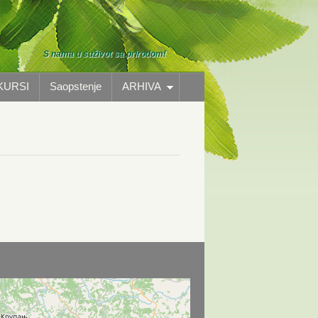
S nama u suživot sa prirodom!
KURSI
Saopstenje
ARHIVA