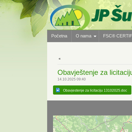
Početna
O nama
FSC® CERTIF
Obavještenje za licitaci
14.10.2025 09:40
Obavjestenje za licitaciju 13102025.doc