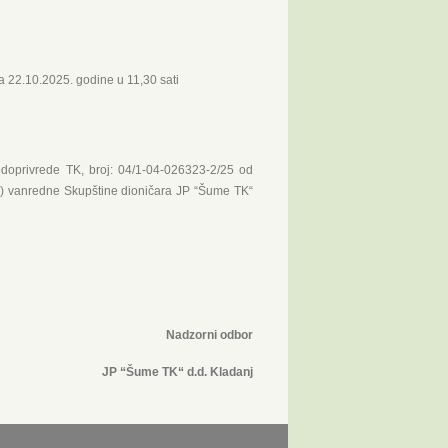
 22.10.2025. godine u 11,30 sati
odoprivrede TK, broj: 04/1-04-026323-2/25 od
e) vanredne Skupštine dioničara JP “Šume TK“
Nadzorni odbor
 TK“ d.d. Kladanj