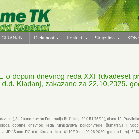
ICIRANJE
Djelatnost
Kontakt
Skupstina
KON
 o dopuni dnevnog reda XXI (dvadeset p
d.d. Kladanj, zakazane za 22.10.2025. god
tvima („Službene novine Federacije BiH“, broj: 81/15 i 75/21), člana 12. Pravilnik
jedloga dopune dnevnog reda Ministarstva poljoprivrede, šumarstva i vodo
tuta JP “Šume TK” d.d. Kladanj, broj: 6149/20 od 29.06.2020. godine i broj: 61