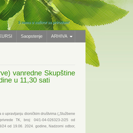
S nama u suživot sa prirodom!
KURSI
Saopstenje
ARHIVA
rve) vanredne Skupštine
ine u 11,30 sati
a o upravljanju dioničkim društvima („Službene
privrede TK, broj: 04/1-04-026323-2/25 od
53/24 od 19.06. 2024. godine, Nadzorni odbor,