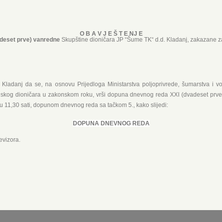
O B A V J E Š T E NJ E
deset prve) vanredne
Skupštine dioničara JP “Šume TK“ d.d. Kladanj, zakazane za
Kladanj da se, na osnovu Prijedloga Ministarstva poljoprivrede, šumarstva i v
inskog dioničara u zakonskom roku, vrši dopuna dnevnog reda XXI (dvadeset prv
u 11,30 sati, dopunom dnevnog reda sa tačkom 5., kako slijedi:
DOPUNA DNEVNOG REDA
evizora.
JP “Šume