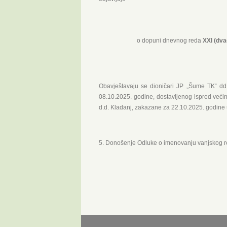
o dopuni dnevnog reda
XXI (dva
Obavještavaju se dioničari JP „Šume TK“ dd 
08.10.2025. godine, dostavljenog ispred već
d.d. Kladanj, zakazane za 22.10.2025. godine 
Donošenje Odluke o imenovanju vanjskog r