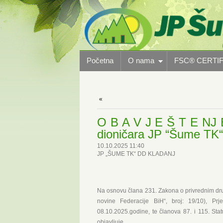
Početna
O nama
FSC® CERTIF
O B A V J E Š T E NJ E
dioničara JP “Šume TK“ 
10.10.2025 11:40
JP „ŠUME TK“ DD KLADANJ
Na osnovu člana 231. Zakona o privrednim druš
novine Federacije BiH“, broj: 19/10), Pr
08.10.2025.godine, te članova 87. i 115. Sta
objavljuje