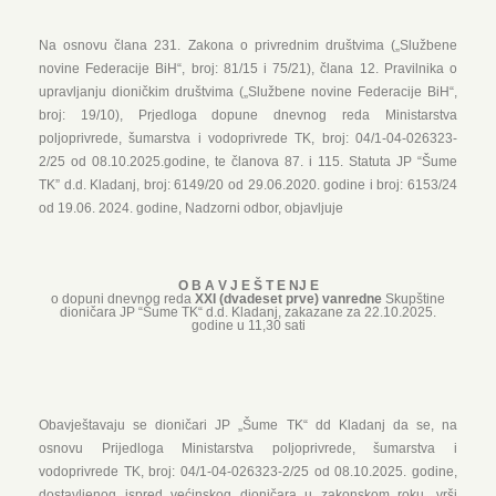
Na osnovu člana 231. Zakona o privrednim društvima („Službene
novine Federacije BiH“, broj: 81/15 i 75/21), člana 12. Pravilnika o
upravljanju dioničkim društvima („Službene novine Federacije BiH“,
broj: 19/10), Prjedloga dopune dnevnog reda Ministarstva
poljoprivrede, šumarstva i vodoprivrede TK, broj: 04/1-04-026323-
2/25 od 08.10.2025.godine, te članova 87. i 115. Statuta JP “Šume
TK” d.d. Kladanj, broj: 6149/20 od 29.06.2020. godine i broj: 6153/24
od 19.06. 2024. godine, Nadzorni odbor, objavljuje
O B A V J E Š T E NJ E
o dopuni dnevnog reda
XXI (dvadeset prve) vanredne
Skupštine
dioničara JP “Šume TK“ d.d. Kladanj, zakazane za 22.10.2025.
godine u 11,30 sati
Obavještavaju se dioničari JP „Šume TK“ dd Kladanj da se, na
osnovu Prijedloga Ministarstva poljoprivrede, šumarstva i
vodoprivrede TK, broj: 04/1-04-026323-2/25 od 08.10.2025. godine,
dostavljenog ispred većinskog dioničara u zakonskom roku, vrši