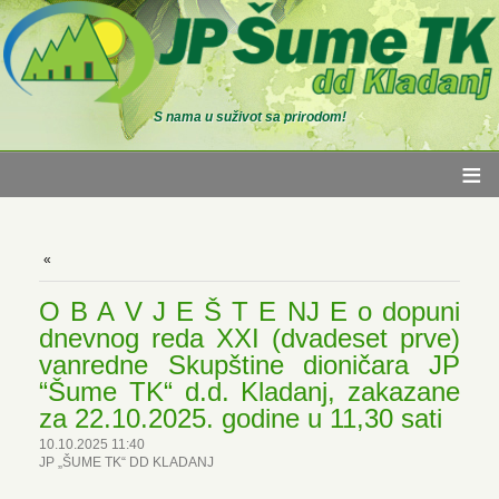
S nama u suživot sa prirodom!
≡
O B A V J E Š T E NJ E o dopuni
dnevnog reda XXI (dvadeset prve)
vanredne Skupštine dioničara JP
“Šume TK“ d.d. Kladanj, zakazane
za 22.10.2025. godine u 11,30 sati
10.10.2025 11:40
JP „ŠUME TK“ DD KLADANJ